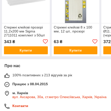
Стержні клейові прозорі
Стрижні клейові 8 x 100
Стри
11,2х200 мм Sigma
мм, 12 шт., прозорі
Ø11.
2711011 комплект з 50шт
(чор
343
63
372
₴
₴
Купити
Купити
Про нас
100% позитивних з 213 відгуків за рік
Працює з 08.04.2015
м. Харків
вул. Ахсарова, 30а, ст.метро Олексіївська, Харків, Україна
Контакти