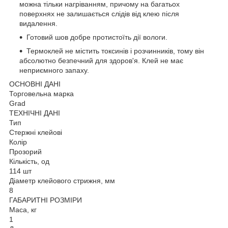
можна тільки нагріванням, причому на багатьох
поверхнях не залишається слідів від клею після
видалення.
Готовий шов добре протистоїть дії вологи.
Термоклей не містить токсинів і розчинників, тому він
абсолютно безпечний для здоров'я. Клей не має
неприємного запаху.
ОСНОВНІ ДАНІ
Торговельна марка
Grad
ТЕХНІЧНІ ДАНІ
Тип
Стержні клейові
Колір
Прозорий
Кількість, од
114 шт
Діаметр клейового стрижня, мм
8
ГАБАРИТНІ РОЗМІРИ
Маса, кг
1