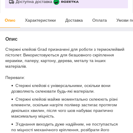
Доступна доставка
Опис
Характеристики
Доставка
Оплата
Умови п
Опис
Стержні клейові Grad призначені для роботи з термоклейвий
пістолет. Використовуються для безшовного скріплення
кераміки, паперу, картону, дерева, металу та інших
матеріалів.
Переваги:
Стержні клейові є універсальними, оскільки вони
дозволяють склеювати будь-які матеріали.
Стержні клейові майже моментально склеюють різні
елементи, оскільки нагріте полімер застигає протягом
декількох хвилин, після чого шов набуває практично
максимальну міцність.
З'єднання виходить дуже надійним, не поступається
по міцності механічного кріплення, розібрати його