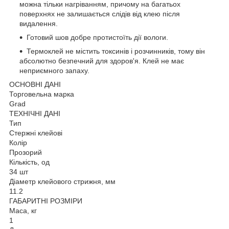
можна тільки нагріванням, причому на багатьох
поверхнях не залишається слідів від клею після
видалення.
Готовий шов добре протистоїть дії вологи.
Термоклей не містить токсинів і розчинників, тому він
абсолютно безпечний для здоров'я. Клей не має
неприємного запаху.
ОСНОВНІ ДАНІ
Торговельна марка
Grad
ТЕХНІЧНІ ДАНІ
Тип
Стержні клейові
Колір
Прозорий
Кількість, од
34 шт
Діаметр клейового стрижня, мм
11.2
ГАБАРИТНІ РОЗМІРИ
Маса, кг
1