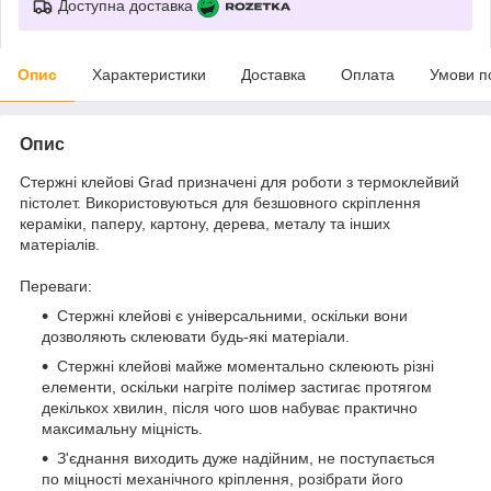
Доступна доставка
Опис
Характеристики
Доставка
Оплата
Умови п
Опис
Стержні клейові Grad призначені для роботи з термоклейвий
пістолет. Використовуються для безшовного скріплення
кераміки, паперу, картону, дерева, металу та інших
матеріалів.
Переваги:
Стержні клейові є універсальними, оскільки вони
дозволяють склеювати будь-які матеріали.
Стержні клейові майже моментально склеюють різні
елементи, оскільки нагріте полімер застигає протягом
декількох хвилин, після чого шов набуває практично
максимальну міцність.
З'єднання виходить дуже надійним, не поступається
по міцності механічного кріплення, розібрати його