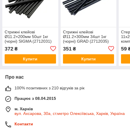
Стрижні клейові
Стрижні клейові
Стер
Ø11.2×200мм 50шт 1кг
Ø11.2×300мм 34шт 1кг
11х2
(чорні) SIGMA (2712031)
(чорні) GRAD (2712035)
комп
372
351
59
₴
₴
Купити
Купити
Про нас
100% позитивних з 210 відгуків за рік
Працює з 08.04.2015
м. Харків
вул. Ахсарова, 30а, ст.метро Олексіївська, Харків, Україна
Контакти