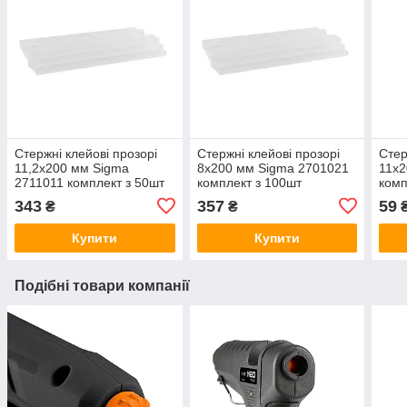
Стержні клейові прозорі
Стержні клейові прозорі
Стер
11,2х200 мм Sigma
8х200 мм Sigma 2701021
11х2
2711011 комплект з 50шт
комплект з 100шт
комп
343
357
59
₴
₴
Купити
Купити
Подібні товари компанії