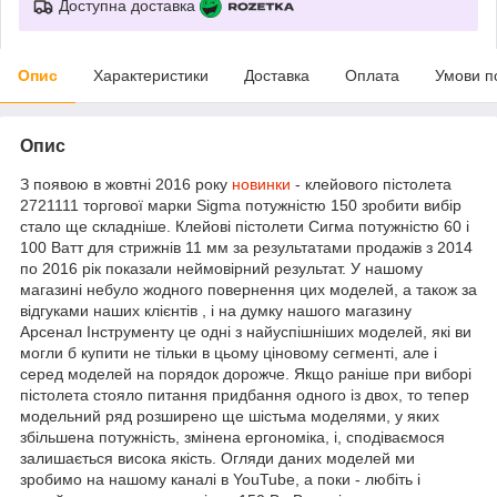
Доступна доставка
Опис
Характеристики
Доставка
Оплата
Умови п
Опис
З появою в жовтні 2016 року
новинки
- клейового пістолета
2721111 торгової марки Sigma потужністю 150 зробити вибір
стало ще складніше. Клейові пістолети Сигма потужністю 60 і
100 Ватт для стрижнів 11 мм за результатами продажів з 2014
по 2016 рік показали неймовірний результат. У нашому
магазині небуло жодного повернення цих моделей, а також за
відгуками наших клієнтів , і на думку нашого магазину
Арсенал Інструменту це одні з найуспішніших моделей, які ви
могли б купити не тільки в цьому ціновому сегменті, але і
серед моделей на порядок дорожче. Якщо раніше при виборі
пістолета стояло питання придбання одного із двох, то тепер
модельний ряд розширено ще шістьма моделями, у яких
збільшена потужність, змінена ергономіка, і, сподіваємося
залишається висока якість. Огляди даних моделей ми
зробимо на нашому каналі в YouTube, а поки - любіть і