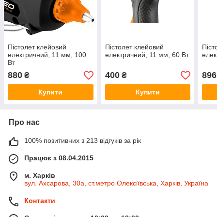
Пістолет клейовий
Пістолет клейовий
Піст
електричний, 11 мм, 100
електричний, 11 мм, 60 Вт
елек
Вт
880
400
896
₴
₴
Купити
Купити
Про нас
100% позитивних з 213 відгуків за рік
Працює з 08.04.2015
м. Харків
вул. Ахсарова, 30а, ст.метро Олексіївська, Харків, Україна
Контакти