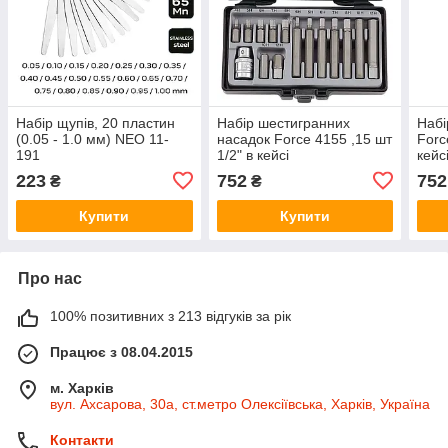
Набір щупів, 20 пластин
Набір шестигранних
Набі
(0.05 - 1.0 мм) NEO 11-
насадок Force 4155 ,15 шт
Forc
191
1/2" в кейсі
кейс
223
752
752
₴
₴
Купити
Купити
Про нас
100% позитивних з 213 відгуків за рік
Працює з 08.04.2015
м. Харків
вул. Ахсарова, 30а, ст.метро Олексіївська, Харків, Україна
Контакти