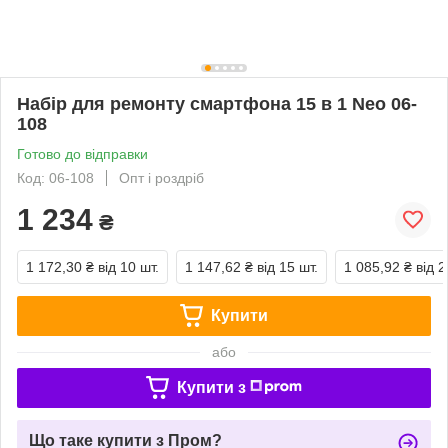
Набір для ремонту смартфона 15 в 1 Neo 06-
108
Готово до відправки
Код: 06-108
Опт і роздріб
1 234
₴
1 172,30 ₴
від 10 шт.
1 147,62 ₴
від 15 шт.
1 085,92 ₴
від 2
Купити
або
Купити з
Що таке купити з Пром?