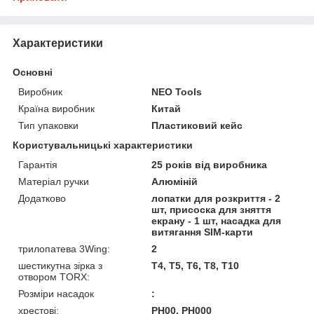
Характеристики
Основні
Виробник
NEO Tools
Країна виробник
Китай
Тип упаковки
Пластиковий кейс
Користувальницькі характеристики
Гарантія
25 років від виробника
Матеріал ручки
Алюміній
Додатково
лопатки для розкриття - 2
шт, присоска для зняття
екрану - 1 шт, насадка для
витягання SIM-карти
трилопатева 3Wing:
2
шестикутна зірка з
Т4, Т5, Т6, Т8, Т10
отвором TORX:
Розміри насадок
:
хрестові:
PH00, PH000