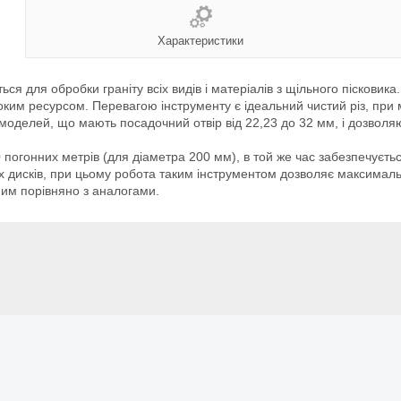
Характеристики
 для обробки граніту всіх видів і матеріалів з щільного пісковик
оким ресурсом. Перевагою інструменту є ідеальний чистий різ, при 
 моделей, що мають посадочний отвір від 22,23 до 32 мм, і дозволя
погонних метрів (для діаметра 200 мм), в той же час забезпечується
х дисків, при цьому робота таким інструментом дозволяє максималь
ним порівняно з аналогами.