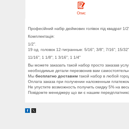
Опис
Професійний набір дюймових голівок під квадрат
1/2
Комплектація:
1/2".
19 од. головок 12-тигранные: 5/16"; 3/8"; 7/16"; 15/32"; 
11/16"; 1 1/8"; 1 3/16"; 1 1/4"
Вы можете заказать такой набор просто заказав услу
необходимые детали перезвонив вам самостоятельн
Мы
бесплатно доставим
такой набор в любой горо
Оплата заказа при получении наложенным платежом
Не упустите возможность получить скидку 5% на ве
Повідомте менеджеру що ви є нашим передплатником 