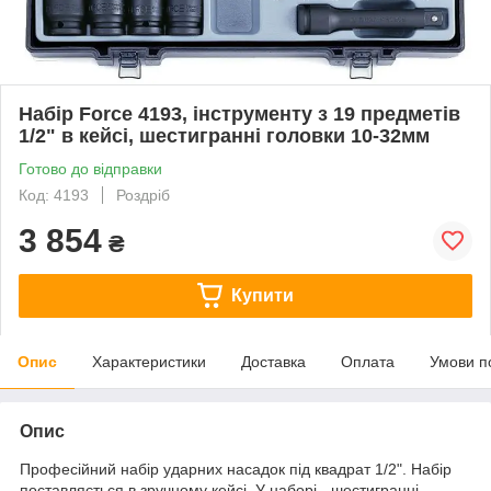
Набір Force 4193, інструменту з 19 предметів
1/2" в кейсі, шестигранні головки 10-32мм
Готово до відправки
Код: 4193
Роздріб
3 854
₴
Купити
Опис
Характеристики
Доставка
Оплата
Умови п
Опис
Професійний набір ударних насадок під квадрат
1/2". Набір
поставляється в зручному кейсі. У наборі - шестигранні