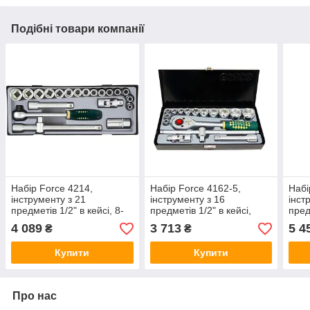
Подібні товари компанії
Набір Force 4214,
Набір Force 4162-5,
Набі
інструменту з 21
інструменту з 16
інст
предметів 1/2" в кейсі, 8-
предметів 1/2" в кейсі,
пред
26 мм шестигранні
шестигранні головки
шест
4 089
3 713
5 4
₴
₴
головки
Купити
Купити
Про нас