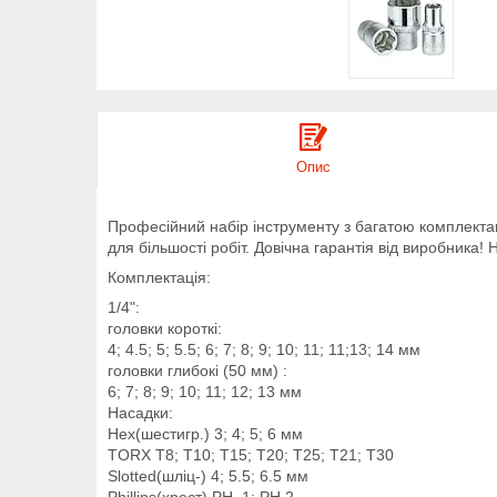
Опис
Професійний набір інструменту з багатою комплектаці
для більшості робіт. Довічна гарантія від виробника!
Комплектація:
1/4":
головки короткі:
4; 4.5; 5; 5.5; 6; 7; 8; 9; 10; 11; 11;13; 14 мм
головки глибокі
(50 мм)
:
6; 7; 8; 9; 10; 11; 12; 13 мм
Насадки:
Hex(шестигр.) 3; 4; 5; 6 мм
TORX T8; T10; T15; T20; T25; T21; T30
Slotted(шліц-) 4; 5.5; 6.5 мм
Phillips(хрест) PH. 1; PH.2