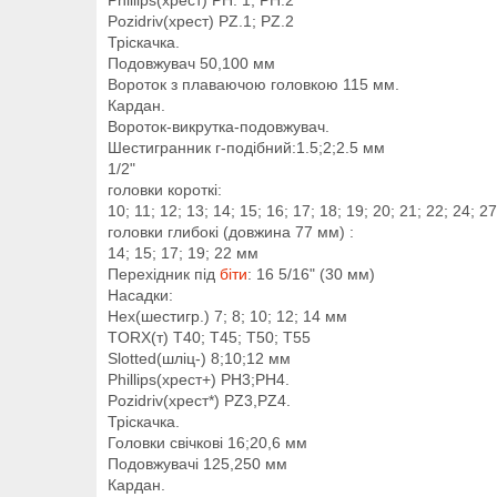
Pozidriv(хрест) PZ.1; PZ.2
Тріскачка.
Подовжувач 50,100 мм
Вороток з плаваючою головкою 115 мм.
Кардан.
Вороток-викрутка-подовжувач.
Шестигранник г-подібний:1.5;2;2.5 мм
1/2"
головки короткі:
10; 11; 12; 13; 14; 15; 16; 17; 18; 19; 20; 21; 22; 24; 2
головки глибокі
(довжина 77 мм)
:
14; 15; 17; 19; 22 мм
Перехідник під
біти
: 16 5/16" (30 мм)
Насадки:
Hex(шестигр.) 7; 8; 10; 12; 14 мм
TORX(т) T40; T45; T50; T55
Slotted(шліц-) 8;10;12 мм
Phillips(хрест+) РН3;РН4.
Pozidriv(хрест*) PZ3,PZ4.
Тріскачка.
Головки свічкові 16;20,6 мм
Подовжувачі 125,250 мм
Кардан.