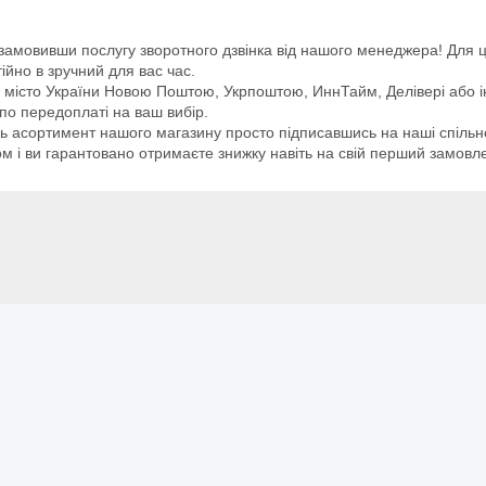
замовивши послугу зворотного дзвінка від нашого менеджера! Для ц
ійно в зручний для вас час.
е місто України Новою Поштою, Укрпоштою, ИннТайм, Делівері або 
о передоплаті на ваш вибір.
сь асортимент нашого магазину просто підписавшись на наші спільн
і ви гарантовано отримаєте знижку навіть на свій перший замовл