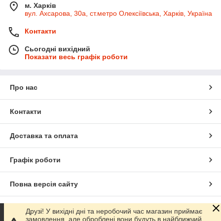
м. Харків
вул. Ахсарова, 30а, ст.метро Олексіївська, Харків, Україна
Контакти
Сьогодні вихідний
Показати весь графік роботи
Про нас
Контакти
Доставка та оплата
Графік роботи
Повна версія сайту
Сайт створено на маркетплейсі
Prom.ua
Друзі! У вихідні дні та неробочий час магазин приймає
замовлення, але оброблені вони будуть в найближчий