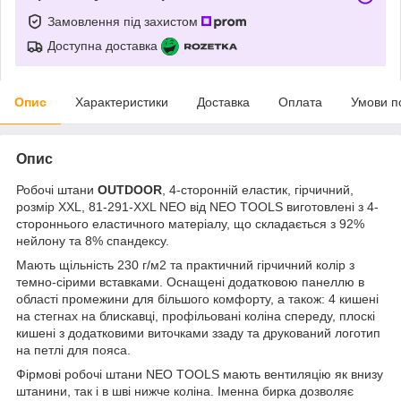
Замовлення під захистом
Доступна доставка
Опис
Характеристики
Доставка
Оплата
Умови п
Опис
Робочі штани
OUTDOOR
, 4-сторонній еластик, гірчичний,
розмір XXL, 81-291-XXL NEO від NEO TOOLS виготовлені з 4-
стороннього еластичного матеріалу, що складається з 92%
нейлону та 8% спандексу.
Мають щільність 230 г/м2 та практичний гірчичний колір з
темно-сірими вставками. Оснащені додатковою панеллю в
області промежини для більшого комфорту, а також: 4 кишені
на стегнах на блискавці, профільовані коліна спереду, плоскі
кишені з додатковими виточками ззаду та друкований логотип
на петлі для пояса.
Фірмові робочі штани NEO TOOLS мають вентиляцію як внизу
штанини, так і в шві нижче коліна. Іменна бирка дозволяє