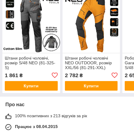
Штани робочі чоловічі,
Штани робочі чоловічі
Робо
розмір S/48 NEO (81-325-
NEO OUTDOOR, розмір
Gara
S)
XXL/56 (81-291-XXL)
S/48
1 861
2 782
2 6
₴
₴
Купити
Купити
Про нас
100% позитивних з 213 відгуків за рік
Працює з 08.04.2015