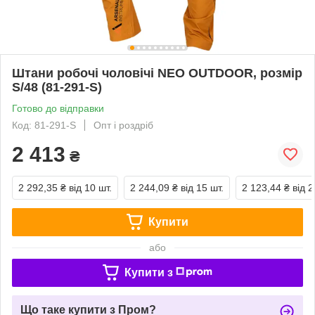
Штани робочі чоловічі NEO OUTDOOR, розмір
S/48 (81-291-S)
Готово до відправки
Код: 81-291-S
Опт і роздріб
2 413
₴
2 292,35 ₴
від 10 шт.
2 244,09 ₴
від 15 шт.
2 123,44 ₴
від 2
Купити
або
Купити з
Що таке купити з Пром?