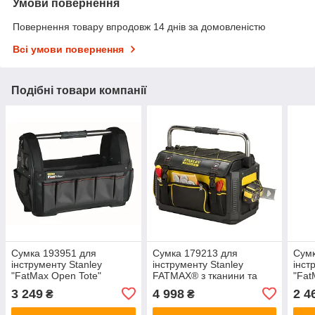
Умови повернення
Повернення товару впродовж 14 днів за домовленістю
Всі умови повернення
Подібні товари компанії
Сумка 193951 для
Сумка 179213 для
Сумк
інструменту Stanley
інструменту Stanley
інст
"FatMax Open Tote"
FATMAX® з тканини та
"Fat
відкритого типу
пластмаси
3 249
4 998
2 4
₴
₴