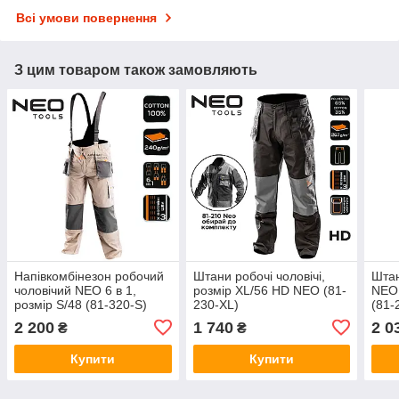
Всі умови повернення
З цим товаром також замовляють
Напівкомбінезон робочий
Штани робочі чоловічі,
Штан
чоловічий NEO 6 в 1,
pозмір XL/56 HD NEO (81-
NEO 
розмір S/48 (81-320-S)
230-XL)
(81-
2 200
1 740
2 0
₴
₴
Купити
Купити