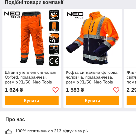
Подібні товари компанії
Штани утеплені сигнальні
Кофта сигнальна флісова
Жил
Oxford, помаранчеві,
чоловіча, помаранчева,
світ
розмір XL/56, Neo Tools
розмір XL/56, Neo Tools
пом
(81-761-XL)
(81-741-XL)
двос
1 624
1 583
2 2
₴
₴
Neo 
Купити
Купити
Про нас
100% позитивних з 213 відгуків за рік