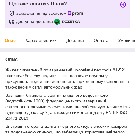
Що таке купити з Пром?
Замовлення під захистом
Доступна доставка
Опис
Характеристики
Доставка
Оплата
Умови п
Опис
Жилет сигнальний помаранчевий чоловічий neo tools 81-521
підвищує безпеку людини — він позначає візуальну
присутність людей, що його носять, при денному освітленні, а
також вночі у світлі автомобільних фар.
Зовнішній бік жилета зшитий із міцного водостійкого
(водостійкість 1000) флуоресцентного матеріалу зі
світлоповертаючими елементами, що забезпечують видимість
відповідно до класу 2, а також до вимог стандарту PN-EN ISO
20471:2013.
Внутрішня сторона зшита з чорного флісу, з високим коміром
та подовженою спиною, що забезпечує користувачеві тепло