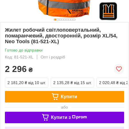
Жилет робочий світлоповертальний,
помаранчевий, двосторонній, розмір XL/54,
Neo Tools (81-521-XL)
Готово до відправки
Код: 81-521-XL
Опт і роздріб
2 296
₴
2 181,20 ₴
від 10 шт.
2 135,28 ₴
від 15 шт.
2 020,48 ₴
від 2
Купити
або
Купити з