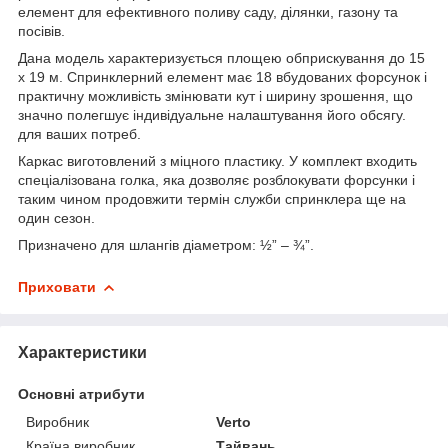
елемент для ефективного поливу саду, ділянки, газону та
посівів.
Дана модель характеризується площею обприскування до 15
х 19 м. Спринклерний елемент має 18 вбудованих форсунок і
практичну можливість змінювати кут і ширину зрошення, що
значно полегшує індивідуальне налаштування його обсягу.
для ваших потреб.
Каркас виготовлений з міцного пластику. У комплект входить
спеціалізована голка, яка дозволяє розблокувати форсунки і
таким чином продовжити термін служби спринклера ще на
один сезон.
Призначено для шлангів діаметром: ½” – ¾”.
Приховати
Характеристики
Основні атрибути
Виробник
Verto
Країна виробник
Тайвань