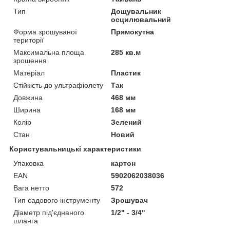
Тип
Дощувальник
осцилювальний
Форма зрошуваної
Прямокутна
території
Максимальна площа
285 кв.м
зрошення
Матеріал
Пластик
Стійкість до ультрафіолету
Так
Довжина
468 мм
Ширина
168 мм
Колір
Зелений
Стан
Новий
Користувальницькі характеристики
Упаковка
картон
EAN
5902062038036
Вага нетто
572
Тип садового інструменту
Зрошувач
Діаметр під'єднаного
1/2" - 3/4"
шланга