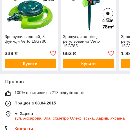
Зрошувач садовий, 8
Зрошувач на ніжці,
Зрош
функцій Verto 15G780
регульований Verto
регу
15G785
15G
339
663
1 8
₴
₴
Купити
Купити
Про нас
100% позитивних з 213 відгуків за рік
Працює з 08.04.2015
м. Харків
вул. Ахсарова, 30а, ст.метро Олексіївська, Харків, Україна
Контакти