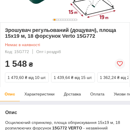
Зрошувач регульований (дощувач), площа
15х19 м, 18 форсунок Verto 15G772
Немає в наявності
Код: 15G772
Опт і роздріб
1 548
₴
1 470,60 ₴
від 10 шт.
1 439,64 ₴
від 15 шт.
1 362,24 ₴
від 2
Опис
Характеристики
Доставка
Оплата
Умови п
Опис
Осцилюючий спринклер, площа обприскування 15х19 м, 18
розпилюючих форсунок
15G772 VERTO
- незамінний