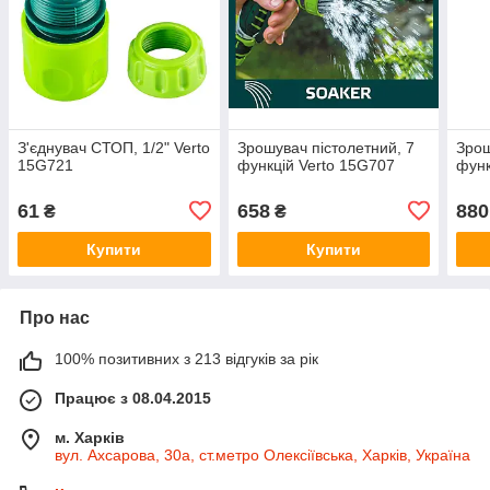
З'єднувач СТОП, 1/2" Verto
Зрошувач пістолетний, 7
Зрош
15G721
функцій Verto 15G707
функ
61
658
880
₴
₴
Купити
Купити
Про нас
100% позитивних з 213 відгуків за рік
Працює з 08.04.2015
м. Харків
вул. Ахсарова, 30а, ст.метро Олексіївська, Харків, Україна