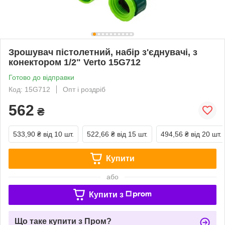
Зрошувач пістолетний, набір з'єднувачі, з
конектором 1/2" Verto 15G712
Готово до відправки
Код: 15G712
Опт і роздріб
562
₴
533,90 ₴
від 10 шт.
522,66 ₴
від 15 шт.
494,56 ₴
від 20 шт.
Купити
або
Купити з
Що таке купити з Пром?