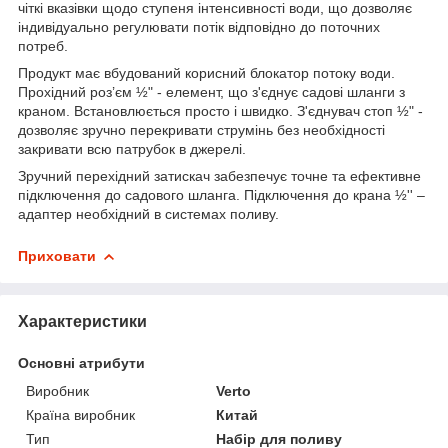
чіткі вказівки щодо ступеня інтенсивності води, що дозволяє
індивідуально регулювати потік відповідно до поточних
потреб.
Продукт має вбудований корисний блокатор потоку води.
Прохідний роз’єм ½" - елемент, що з'єднує садові шланги з
краном. Встановлюється просто і швидко. З'єднувач стоп ½" -
дозволяє зручно перекривати струмінь без необхідності
закривати всю патрубок в джерелі.
Зручний перехідний затискач забезпечує точне та ефективне
підключення до садового шланга. Підключення до крана ½'' –
адаптер необхідний в системах поливу.
Приховати
Характеристики
Основні атрибути
Виробник
Verto
Країна виробник
Китай
Тип
Набір для поливу