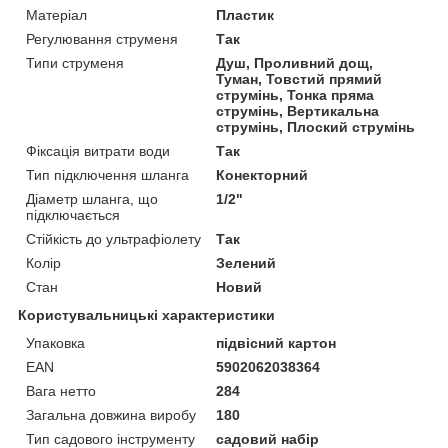
Матеріал
Пластик
Регулювання струменя
Так
Типи струменя
Душ, Проливний дощ,
Туман, Товстий прямий
струмінь, Тонка пряма
струмінь, Вертикальна
струмінь, Плоский струмінь
Фіксація витрати води
Так
Тип підключення шланга
Конекторний
Діаметр шланга, що
1/2"
підключається
Стійкість до ультрафіолету
Так
Колір
Зелений
Стан
Новий
Користувальницькі характеристики
Упаковка
підвісний картон
EAN
5902062038364
Вага нетто
284
Загальна довжина виробу
180
Тип садового інструменту
садовий набір