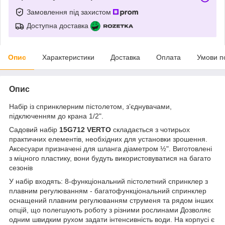
Замовлення під захистом
Доступна доставка
Опис
Характеристики
Доставка
Оплата
Умови п
Опис
Набір із спринклерним пістолетом, з’єднувачами,
підключенням до крана 1/2".
Садовий набір
15G712 VERTO
складається з чотирьох
практичних елементів, необхідних для установки зрошення.
Аксесуари призначені для шланга діаметром ½". Виготовлені
з міцного пластику, вони будуть використовуватися на багато
сезонів
У набір входять: 8-функціональний пістолетний спринклер з
плавним регулюванням - багатофункціональний спринклер
оснащений плавним регулюванням струменя та рядом інших
опцій, що полегшують роботу з різними рослинами Дозволяє
одним швидким рухом задати інтенсивність води. На корпусі є