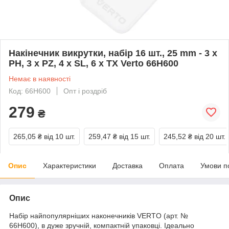
Накінечник викрутки, набір 16 шт., 25 mm - 3 x
PH, 3 x PZ, 4 x SL, 6 x TX Verto 66H600
Немає в наявності
Код: 66H600
Опт і роздріб
279
₴
265,05 ₴
від 10 шт.
259,47 ₴
від 15 шт.
245,52 ₴
від 20 шт.
Опис
Характеристики
Доставка
Оплата
Умови п
Опис
Набір найпопулярніших наконечників VERTO (арт. №
66H600), в дуже зручній, компактній упаковці. Ідеально