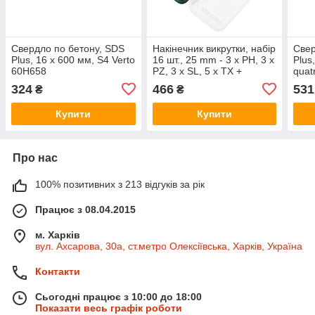
Свердло по бетону, SDS
Накінечник викрутки, набір
Свер
Plus, 16 x 600 мм, S4 Verto
16 шт., 25 mm - 3 x PH, 3 x
Plus
60H658
PZ, 3 x SL, 5 x TX +
quat
тримач насадок Verto
324
466
531
₴
₴
66H606
Купити
Купити
Про нас
100% позитивних з 213 відгуків за рік
Працює з 08.04.2015
м. Харків
вул. Ахсарова, 30а, ст.метро Олексіївська, Харків, Україна
Контакти
Сьогодні працює з 10:00 до 18:00
Показати весь графік роботи