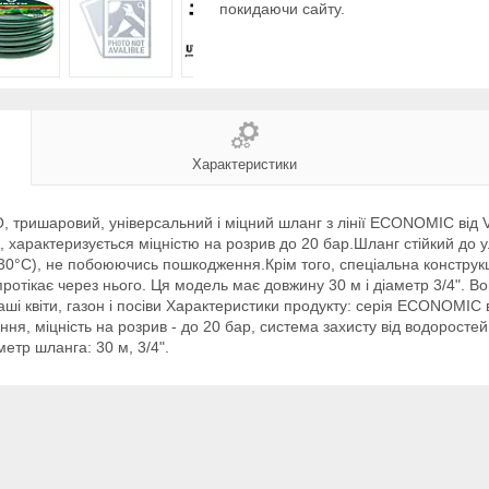
покидаючи сайту.
Характеристики
тришаровий, універсальний і міцний шланг з лінії ECONOMIC від 
, характеризується міцністю на розрив до 20 бар.Шланг стійкий до
30°C), не побоюючись пошкодження.Крім того, спеціальна конструкц
 протікає через нього. Ця модель має довжину 30 м і діаметр 3/4".
ваші квіти, газон і посіви Характеристики продукту: серія ECONOMI
ання, міцність на розрив - до 20 бар, система захисту від водорост
етр шланга: 30 м, 3/4".