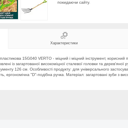
покидаючи сайту.
Характеристики
 пластикова 15G040 VERTO - міцний і міцний інструмент, корисний пі
лені із загартованої високоміцної сталевої головки та дерев'яної ру
ументу 126 см. Особливості продукту: для універсального застосуван
сть, ергономічна "D"-подібна ручка. Матеріал: загартовані зуби з висо