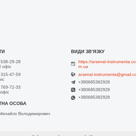
 538-29-28
https://arsenal-instrumenta.co
 офіс
m.ua
arsenal.instrumenta@gmail.
 315-47-59
фіс
+380685382928
 769-72-33
+380685382928
 офіс
+380685382928
Михайло Володимирович