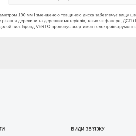
діаметром 190 мм і зменшеною товщиною диска забезпечує вищу шви
ізання деревини та деревних матеріалів, таких як фанера, ДСП і М
делей пил. Бренд VERTO пропонує асортимент електроінструментів т