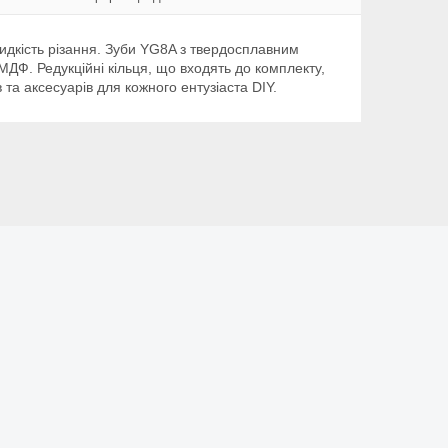
дкість різання. Зуби YG8A з твердосплавним
ДФ. Редукційні кільця, що входять до комплекту,
а аксесуарів для кожного ентузіаста DIY.