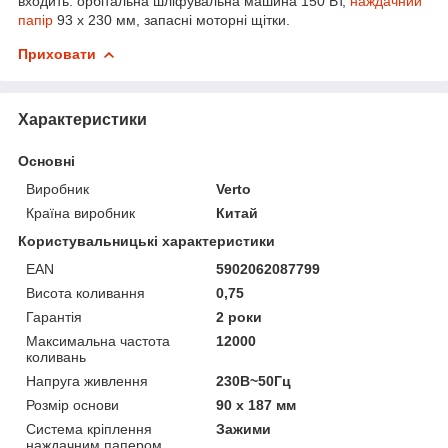
входить: орбітальна шліфувальна машина 150 Вт,
наждачний
папір
93 х 230 мм, запасні моторні щітки.
Приховати
Характеристики
Основні
Виробник
Verto
Країна виробник
Китай
Користувальницькі характеристики
EAN
5902062087799
Висота коливання
0,75
Гарантія
2 роки
Максимальна частота
12000
коливань
Напруга живлення
230В~50Гц
Розмір основи
90 х 187 мм
Система кріплення
Зажими
наждачним папером