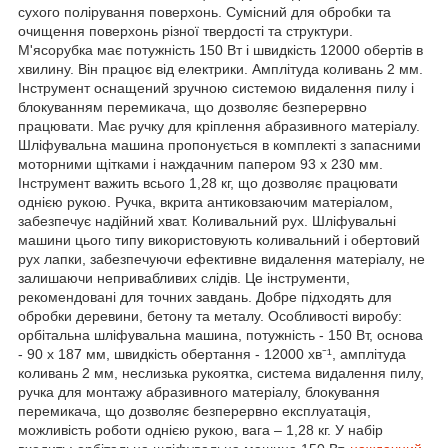
сухого полірування поверхонь. Сумісний для обробки та
очищення поверхонь різної твердості та структури.
М'ясорубка має потужність 150 Вт і швидкість 12000 обертів в
хвилину. Він працює від електрики. Амплітуда коливань 2 мм.
Інструмент оснащений зручною системою видалення пилу і
блокуванням перемикача, що дозволяє безперервно
працювати. Має ручку для кріплення абразивного матеріалу.
Шліфувальна машина пропонується в комплекті з запасними
моторними щітками і наждачним папером 93 х 230 мм.
Інструмент важить всього 1,28 кг, що дозволяє працювати
однією рукою. Ручка, вкрита антиковзаючим матеріалом,
забезпечує надійний хват. Коливальний рух. Шліфувальні
машини цього типу використовують коливальний і обертовий
рух лапки, забезпечуючи ефективне видалення матеріалу, не
залишаючи непривабливих слідів. Це інструменти,
рекомендовані для точних завдань. Добре підходять для
обробки деревини, бетону та металу. Особливості виробу:
орбітальна шліфувальна машина, потужність - 150 Вт, основа
- 90 x 187 мм, швидкість обертання - 12000 хв⁻¹, амплітуда
коливань 2 мм, неслизька рукоятка, система видалення пилу,
ручка для монтажу абразивного матеріалу, блокування
перемикача, що дозволяє безперервно експлуатація,
можливість роботи однією рукою, вага – 1,28 кг. У набір