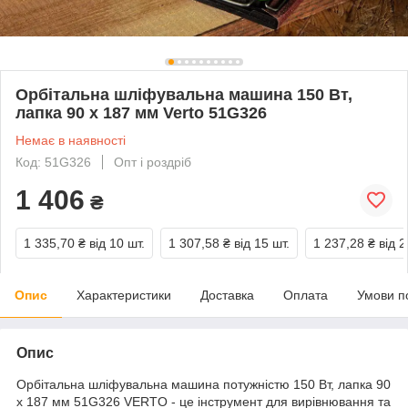
Орбітальна шліфувальна машина 150 Вт,
лапка 90 x 187 мм Verto 51G326
Немає в наявності
Код: 51G326
Опт і роздріб
1 406
₴
1 335,70 ₴
від 10 шт.
1 307,58 ₴
від 15 шт.
1 237,28 ₴
від 2
Опис
Характеристики
Доставка
Оплата
Умови п
Опис
Орбітальна шліфувальна машина потужністю 150 Вт, лапка 90
x 187 мм 51G326 VERTO - це інструмент для вирівнювання та