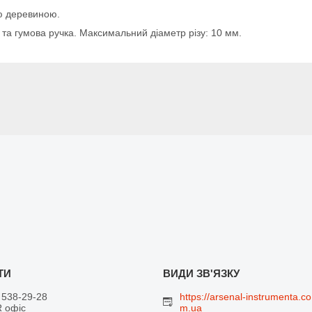
ю деревиною.
та гумова ручка. Максимальний діаметр різу: 10 мм.
 538-29-28
https://arsenal-instrumenta.co
 офіс
m.ua