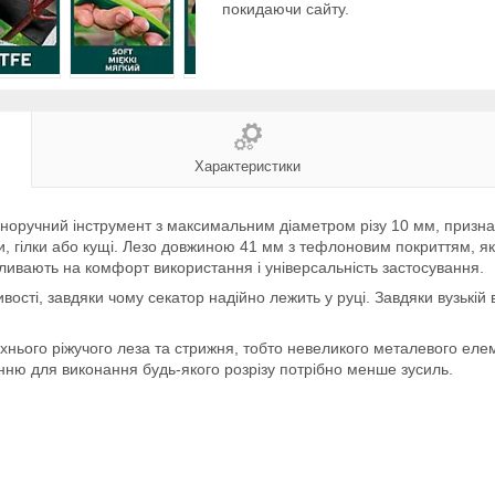
покидаючи сайту.
Характеристики
дноручний інструмент з максимальним діаметром різу 10 мм, призна
ти, гілки або кущі. Лезо довжиною 41 мм з тефлоновим покриттям, як
впливають на комфорт використання і універсальність застосування.
вості, завдяки чому секатор надійно лежить у руці. Завдяки вузькій 
хнього ріжучого леза та стрижня, тобто невеликого металевого елем
нню для виконання будь-якого розрізу потрібно менше зусиль.