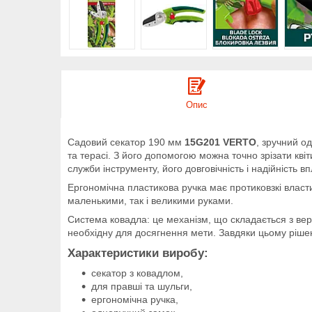
Опис
Садовий секатор 190 мм
15G201 VERTO
, зручний о
та терасі. З його допомогою можна точно зрізати кві
служби інструменту, його довговічність і надійність 
Ергономічна пластикова ручка має протиковзкі власти
маленькими, так і великими руками.
Система ковадла: це механізм, що складається з вер
необхідну для досягнення мети. Завдяки цьому ріше
Характеристики виробу:
секатор з ковадлом,
для правші та шульги,
ергономічна ручка,