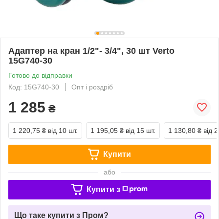
Адаптер на кран 1/2"- 3/4", 30 шт Verto
15G740-30
Готово до відправки
Код: 15G740-30
Опт і роздріб
1 285
₴
1 220,75 ₴
від 10 шт.
1 195,05 ₴
від 15 шт.
1 130,80 ₴
від 2
Купити
або
Купити з
Що таке купити з Пром?