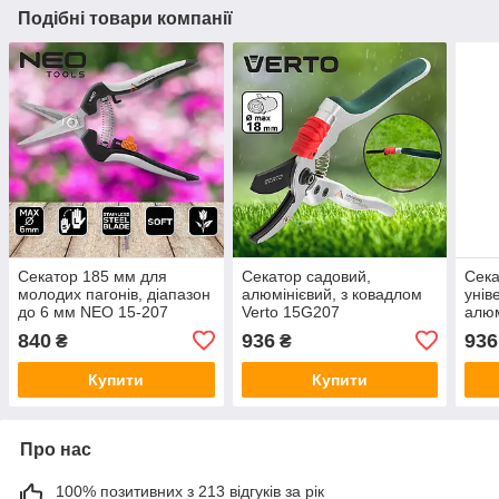
Подібні товари компанії
Секатор 185 мм для
Секатор садовий,
Сека
молодих пагонів, діапазон
алюмінієвий, з ковадлом
унів
до 6 мм NEO 15-207
Verto 15G207
алюм
840
936
936
₴
₴
Купити
Купити
Про нас
100% позитивних з 213 відгуків за рік