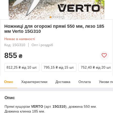
Ножниці для огорожі прямі 550 мм, лезо 185
мм Verto 15G310
Немає в наявності
Код: 15G310
Опт і роздріб
855
₴
812,25 ₴
від 10 шт.
795,15 ₴
від 15 шт.
752,40 ₴
від 20 шт.
Опис
Характеристики
Доставка
Оплата
Умови п
Опис
Прямі кущорізи
VERTO
(арт.
15G310
), довжина 550 мм.
Довжина клинка 185 мм.