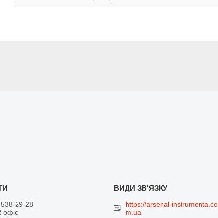
 538-29-28
https://arsenal-instrumenta.co
 офіс
m.ua