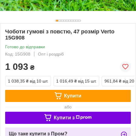
Чоботи гумові з повстю, 47 розмір Verto
15G908
Готово до відправки
Код: 15G908
Опт і роздріб
1 093
₴
1 038,35 ₴
від 10 шт.
1 016,49 ₴
від 15 шт.
961,84 ₴
від 20 
Купити
або
Купити з
Що таке купити з Пром?