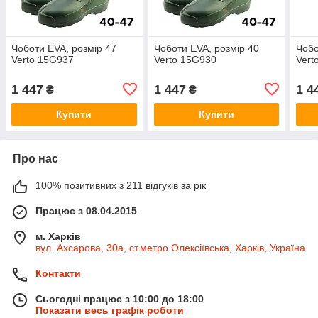
Чоботи EVA, розмір 47
Чоботи EVA, розмір 40
Чобо
Verto 15G937
Verto 15G930
Vert
1 447
1 447
1 4
₴
₴
Купити
Купити
Про нас
100% позитивних з 211 відгуків за рік
Працює з 08.04.2015
м. Харків
вул. Ахсарова, 30а, ст.метро Олексіївська, Харків, Україна
Контакти
Сьогодні працює з 10:00 до 18:00
Показати весь графік роботи