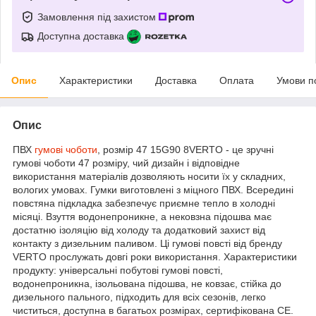
Замовлення під захистом
Доступна доставка
Опис
Характеристики
Доставка
Оплата
Умови п
Опис
ПВХ
гумові чоботи
, розмір 47 15G90 8VERTO - це зручні
гумові чоботи 47 розміру, чий дизайн і відповідне
використання матеріалів дозволяють носити їх у складних,
вологих умовах. Гумки виготовлені з міцного ПВХ. Всередині
повстяна підкладка забезпечує приємне тепло в холодні
місяці. Взуття водонепроникне, а нековзна підошва має
достатню ізоляцію від холоду та додатковий захист від
контакту з дизельним паливом. Ці гумові повсті від бренду
VERTO прослужать довгі роки використання. Характеристики
продукту: універсальні побутові гумові повсті,
водонепроникна, ізольована підошва, не ковзає, стійка до
дизельного пального, підходить для всіх сезонів, легко
чиститься, доступна в багатьох розмірах, сертифікована CE.