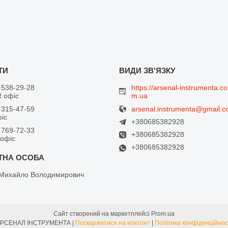
 538-29-28
https://arsenal-instrumenta.co
 офіс
m.ua
arsenal.instrumenta@gmail.
 315-47-59
фіс
+380685382928
 769-72-33
+380685382928
 офіс
+380685382928
Михайло Володимирович
Сайт створений на маркетплейсі
Prom.ua
АРСЕНАЛ ІНСТРУМЕНТА |
Поскаржитися на контент
|
Політика конфіденційнос