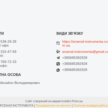
 538-29-28
https://arsenal-instrumenta.co
 офіс
m.ua
arsenal.instrumenta@gmail.
 315-47-59
фіс
+380685382928
 769-72-33
+380685382928
 офіс
+380685382928
Михайло Володимирович
Сайт створений на маркетплейсі
Prom.ua
АРСЕНАЛ ІНСТРУМЕНТА |
Поскаржитися на контент
|
Політика конфіденційнос