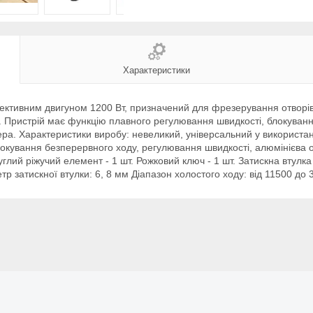
Характеристики
вним двигуном 1200 Вт, призначений для фрезерування отворів, паз
ії. Пристрій має функцію плавного регулювання швидкості, блокува
а. Характеристики виробу: невеликий, універсальний у використанн
локування безперервного ходу, регулювання швидкості, алюмінієва
лий ріжучий елемент - 1 шт. Рожковий ключ - 1 шт. Затискна втулка -
р затискної втулки: 6, 8 мм Діапазон холостого ходу: від 11500 до 3