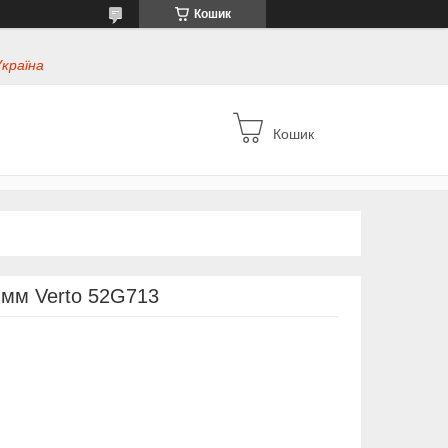
Кошик
Україна
Кошик
8 мм Verto 52G713