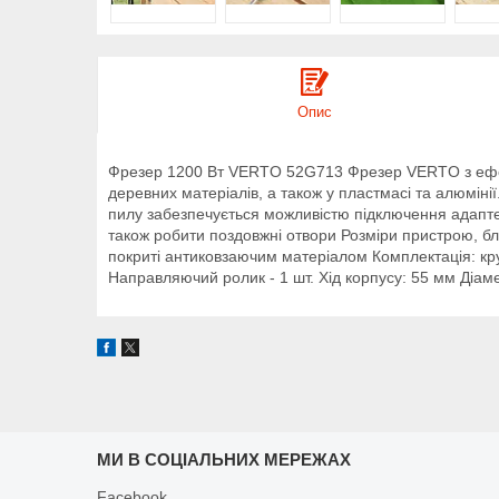
Опис
Фрезер 1200 Вт VERTO 52G713 Фрезер VERTO з ефекти
деревних матеріалів, а також у пластмасі та алюмін
пилу забезпечується можливістю підключення адаптер
також робити поздовжні отвори Розміри пристрою, б
покриті антиковзаючим матеріалом Комплектація: круг
Направляючий ролик - 1 шт. Хід корпусу: 55 мм Діамет
МИ В СОЦІАЛЬНИХ МЕРЕЖАХ
Facebook