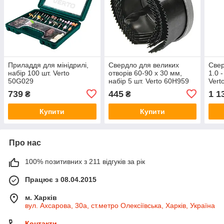
Приладдя для мінідрилі,
Свердло для великих
Свер
набір 100 шт. Verto
отворів 60-90 x 30 мм,
1.0 
50G029
набір 5 шт. Verto 60H959
Vert
739
445
1 1
₴
₴
Купити
Купити
Про нас
100% позитивних з 211 відгуків за рік
Працює з 08.04.2015
м. Харків
вул. Ахсарова, 30а, ст.метро Олексіївська, Харків, Україна
Контакти