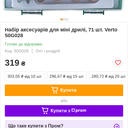
Набір аксесуарів для міні дрилі, 71 шт. Verto
50G028
Готово до відправки
Код: 50G028
Опт і роздріб
319
₴
303,05 ₴
від 10 шт.
296,67 ₴
від 15 шт.
280,72 ₴
від 20 шт.
Купити
або
Купити з
Що таке купити з Пром?