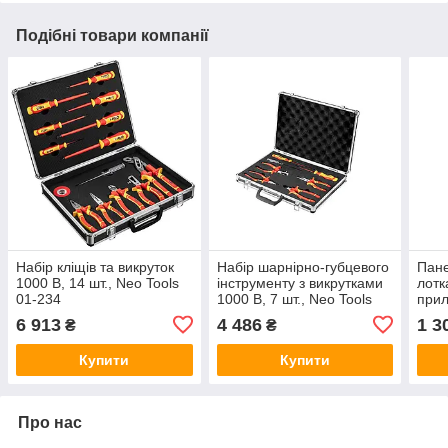
Подібні товари компанії
Набір кліщів та викруток
Набір шарнірно-губцевого
Пане
1000 В, 14 шт., Neo Tools
інструменту з викрутками
лотк
01-234
1000 В, 7 шт., Neo Tools
при
01-235
6 913
4 486
1 3
₴
₴
Купити
Купити
Про нас