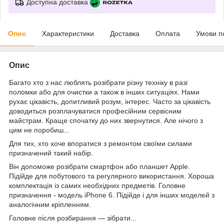
Доступна доставка
Опис
Характеристики
Доставка
Оплата
Умови п
Опис
Багато хто з нас люблять розібрати різну техніку в разі
поломки або для очистки а також в інших ситуаціях. Нами
рухає цікавість, допитливий розум, інтерес. Часто за цікавість
доводиться розплачуватися професійним сервісним
майстрам. Краще спочатку до них звернутися. Але нічого з
цим не поробиш...
Для тих, хто хоче впоратися з ремонтом своїми силами
призначений такий набір.
Він допоможе розібрати смартфон або планшет Apple.
Підійде для побутового та регулярного використання. Хороша
комплектація із самих необхідних предметів. Головне
призначення - модель iPhone 6. Підійде і для інших моделей з
аналогічним кріпленням.
Головне після розбирання ― зібрати...