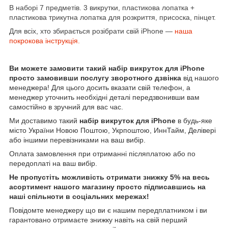
В наборі 7 предметів. 3 викрутки, пластикова лопатка +
пластикова трикутна лопатка для розкриття, присоска, пінцет.
Для всіх, хто збирається розібрати свій iPhone ―
наша
покрокова інструкція.
Ви можете замовити такий набір викруток для iPhone
просто замовивши послугу зворотного дзвінка
від нашого
менеджера! Для цього досить вказати свій телефон, а
менеджер уточнить необхідні деталі передзвонивши вам
самостійно в зручний для вас час.
Ми доставимо такий
набір викруток для iPhone
в будь-яке
місто України Новою Поштою, Укрпоштою, ИннТайм, Делівері
або іншими перевізниками на ваш вибір.
Оплата замовлення при отриманні післяплатою або по
передоплаті на ваш вибір.
Не пропустіть можливість отримати знижку 5% на весь
асортимент нашого магазину просто підписавшись на
наші спільноти в соціальних мережах!
Повідомте менеджеру що ви є нашим передплатником і ви
гарантовано отримаєте знижку навіть на свій перший