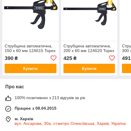
Струбцина автоматична,
Струбцина автоматична,
Стру
150 х 60 мм 12A515 Topex
200 х 60 мм 12A520 Topex
300 
390
425
491
₴
₴
Купити
Купити
Про нас
100% позитивних з 213 відгуків за рік
Працює з 08.04.2015
м. Харків
вул. Ахсарова, 30а, ст.метро Олексіївська, Харків, Україна