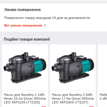
Умови повернення
Повернення товару впродовж 14 днів за домовленістю
Всі умови повернення
Подібні товари компанії
Насос для басейну 1.1кВт
Насос для басейну 1.6кВт
Набі
Hmax 15.2м Qmax 350л/хв
Hmax 17.5м Qmax 450л/хв
2 кВ
LEO XKP1104 (772225)
LEO XKP1604 (772227)