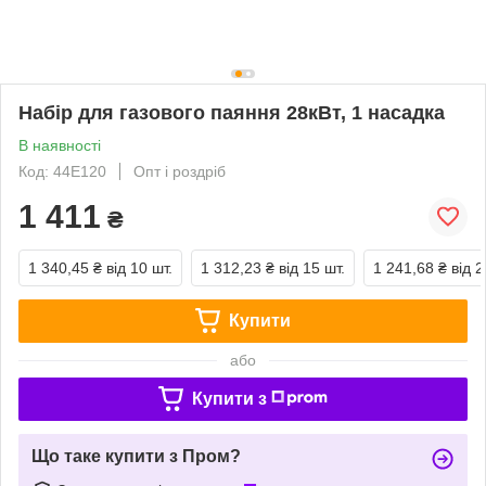
Набір для газового паяння 28кВт, 1 насадка
В наявності
Код: 44E120
Опт і роздріб
1 411
₴
1 340,45 ₴
від 10 шт.
1 312,23 ₴
від 15 шт.
1 241,68 ₴
від 2
Купити
або
Купити з
Що таке купити з Пром?