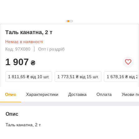
Таль канатна, 2 т
Немає в наявності
Код: 97X080
Опт і роздріб
1 907
₴
1 811,65 ₴
від 10 шт.
1 773,51 ₴
від 15 шт.
1 678,16 ₴
від 2
Опис
Характеристики
Доставка
Оплата
Умови п
Опис
Таль канатна, 2 т