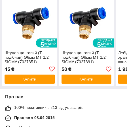
Штуцер цанговий (Т-
Штуцер цанговий (Т-
Лебі
подібний) Ø6мм МТ 1/2"
подібний) Ø8мм МТ 1/2"
храп
SIGMA (7027351)
SIGMA (7027391)
кана
45
50
1 9
₴
₴
Купити
Купити
Про нас
100% позитивних з 213 відгуків за рік
Працює з 08.04.2015