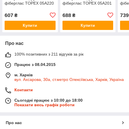
фіберглас TOPEX 05A220
фіберглас TOPEX 05A201
фібе
607
688
739
₴
₴
Купити
Купити
Про нас
100% позитивних з 211 відгуків за рік
Працює з 08.04.2015
м. Харків
вул. Ахсарова, 30а, ст.метро Олексіївська, Харків, Україна
Контакти
Сьогодні працює з 10:00 до 18:00
Показати весь графік роботи
Про нас