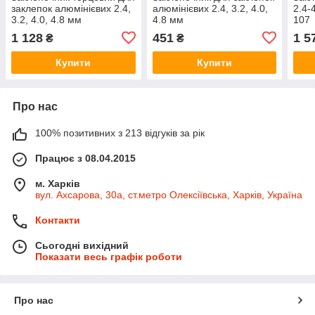
заклепок алюмінієвих 2.4,
алюмінієвих 2.4, 3.2, 4.0,
2.4-
3.2, 4.0, 4.8 мм
4.8 мм
107
1 128
451
1 5
₴
₴
Купити
Купити
Про нас
100% позитивних з 213 відгуків за рік
Працює з 08.04.2015
м. Харків
вул. Ахсарова, 30а, ст.метро Олексіївська, Харків, Україна
Контакти
Сьогодні вихідний
Показати весь графік роботи
Про нас