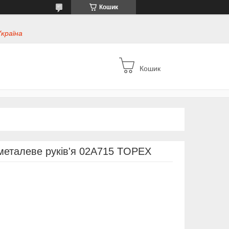
Кошик
Україна
Кошик
металеве руків'я 02A715 TOPEX