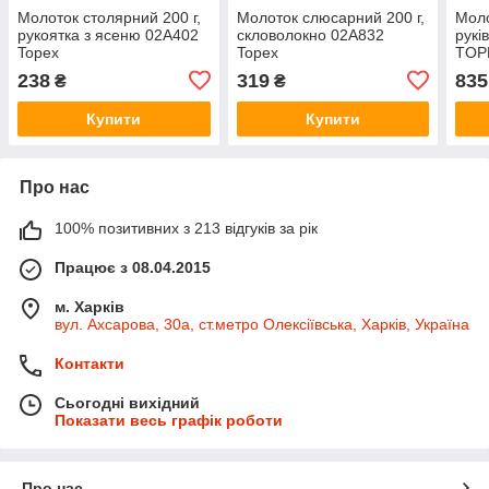
Молоток столярний 200 г,
Молоток слюсарний 200 г,
Моло
рукоятка з ясеню 02A402
скловолокно 02A832
рукі
Topex
Topex
TOP
238
319
835
₴
₴
Купити
Купити
Про нас
100% позитивних з 213 відгуків за рік
Працює з 08.04.2015
м. Харків
вул. Ахсарова, 30а, ст.метро Олексіївська, Харків, Україна
Контакти
Сьогодні вихідний
Показати весь графік роботи
Про нас