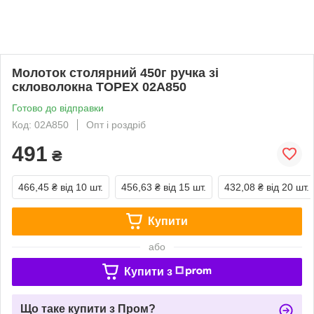
Молоток столярний 450г ручка зі
скловолокна TOPEX 02A850
Готово до відправки
Код: 02A850
Опт і роздріб
491
₴
466,45 ₴
від 10 шт.
456,63 ₴
від 15 шт.
432,08 ₴
від 20 шт.
Купити
або
Купити з
Що таке купити з Пром?