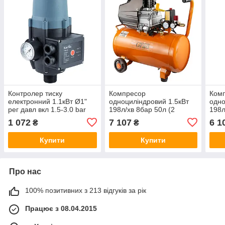
Контролер тиску
Компресор
Ком
електронний 1.1кВт Ø1"
одноциліндровий 1.5кВт
одно
рег давл вкл 1.5-3.0 bar
198л/хв 8бар 50л (2
198л
WETRON DSK-2.1
крана) GRAD (7043565)
кран
1 072
7 107
6 1
₴
₴
(779735)
Купити
Купити
Про нас
100% позитивних з 213 відгуків за рік
Працює з 08.04.2015