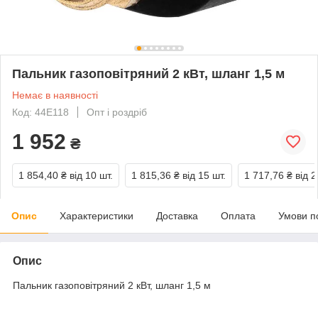
Пальник газоповітряний 2 кВт, шланг 1,5 м
Немає в наявності
Код: 44E118
Опт і роздріб
1 952
₴
1 854,40 ₴
від 10 шт.
1 815,36 ₴
від 15 шт.
1 717,76 ₴
від 2
Опис
Характеристики
Доставка
Оплата
Умови п
Опис
Пальник газоповітряний 2 кВт, шланг 1,5 м