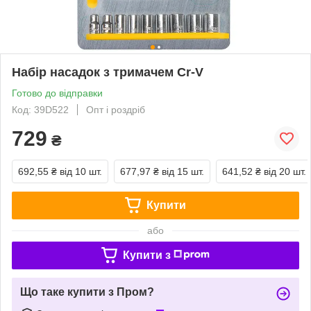
Набір насадок з тримачем Cr-V
Готово до відправки
Код: 39D522
Опт і роздріб
729
₴
692,55 ₴
від 10 шт.
677,97 ₴
від 15 шт.
641,52 ₴
від 20 шт.
Купити
або
Купити з
Що таке купити з Пром?