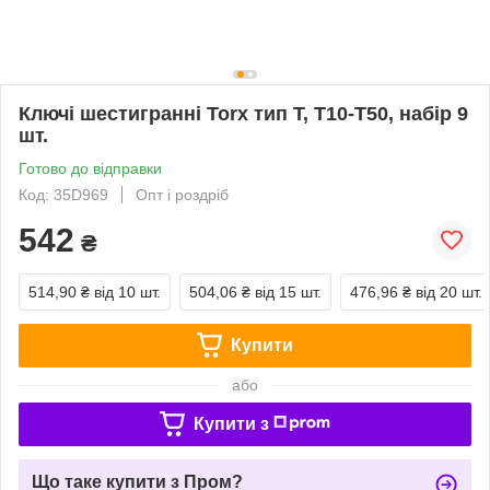
Ключі шестигранні Torx тип Т, T10-T50, набір 9
шт.
Готово до відправки
Код: 35D969
Опт і роздріб
542
₴
514,90 ₴
від 10 шт.
504,06 ₴
від 15 шт.
476,96 ₴
від 20 шт.
Купити
або
Купити з
Що таке купити з Пром?