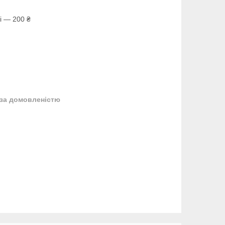
і — 200 ₴
за домовленістю