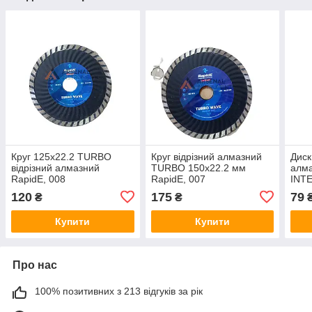
Круг 125х22.2 TURBO
Круг відрізний алмазний
Диск
відрізний алмазний
TURBO 150х22.2 мм
алма
RapidE, 008
RapidE, 007
INT
120
175
79
₴
₴
Купити
Купити
Про нас
100% позитивних з 213 відгуків за рік