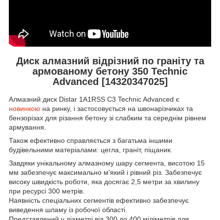
Диск алмазний відрізний по граніту та
армованому бетону 350 Technic
Advanced [14320347025]
Алмазний диск Distar 1A1RSS C3 Technic Advanced є
новинкою
на ринку, і застосовується на швонарізчиках та
бензорізах для різання бетону зі слабким та середнім рівнем
армування.
Також ефективно справляється з багатьма іншими
будівельними матеріалами: цегла, граніт, піщаник.
Завдяки унікальному алмазному шару сегмента, висотою 15
мм забезпечує максимально м'який і рівний різ. Забезпечує
високу швидкість роботи, яка досягає 2,5 метри за хвилину
при ресурсі 300 метрів.
Наявність спеціальних сегментів ефективно забезпечує
виведення шламу із робочої області.
Представлений у діаметрі від 300 до 400 міліметрів для