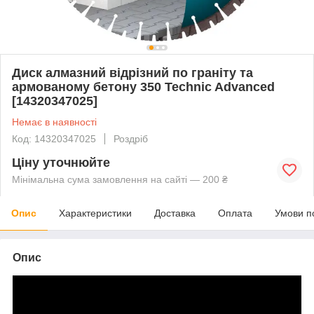
Диск алмазний відрізний по граніту та
армованому бетону 350 Technic Advanced
[14320347025]
Немає в наявності
Код: 14320347025
Роздріб
Ціну уточнюйте
Мінімальна сума замовлення на сайті — 200 ₴
Опис
Характеристики
Доставка
Оплата
Умови п
Опис