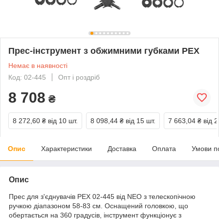
Прес-інструмент з обжимними губками PEX
Немає в наявності
Код: 02-445
Опт і роздріб
8 708
₴
8 272,60 ₴
від 10 шт.
8 098,44 ₴
від 15 шт.
7 663,04 ₴
від 2
Опис
Характеристики
Доставка
Оплата
Умови п
Опис
Прес для з'єднувачів PEX 02-445 від NEO з телескопічною
ручкою діапазоном 58-83 см. Оснащений головкою, що
обертається на 360 градусів, інструмент функціонує з