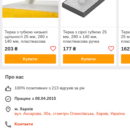
Терка з губкою низької
Терка з сірої губкою 25
Терк
щільності 25 мм, 280 x
мм, 280 x 140 мм,
25 м
140 мм, пластмасова
пластмасова ручка
плас
ручка
203
177
162
₴
₴
Купити
Купити
Про нас
100% позитивних з 213 відгуків за рік
Працює з 08.04.2015
м. Харків
вул. Ахсарова, 30а, ст.метро Олексіївська, Харків, Україна
Контакти