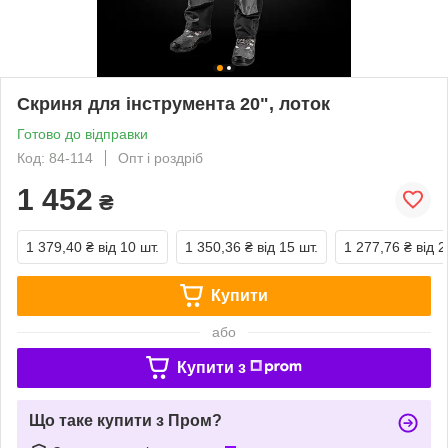
Скриня для інструмента 20", лоток
Готово до відправки
Код: 84-114
Опт і роздріб
1 452
₴
1 379,40 ₴
від 10 шт.
1 350,36 ₴
від 15 шт.
1 277,76 ₴
від 2
Купити
або
Купити з
Що таке купити з Пром?