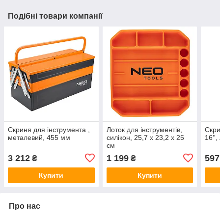
Подібні товари компанії
Скриня для інструмента ,
Лоток для інструментів,
Скри
металевий, 455 мм
силікон, 25,7 x 23,2 x 25
16'',
см
3 212
1 199
597
₴
₴
Купити
Купити
Про нас