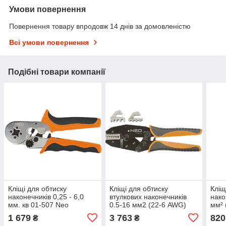
Умови повернення
Повернення товару впродовж 14 днів за домовленістю
Всі умови повернення
Подібні товари компанії
Кліщі для обтиску
Кліщі для обтиску
Кліщ
наконечників 0,25 - 6,0
втулкових наконечників
нако
мм. кв 01-507 Neo
0.5-16 мм2 (22-6 AWG)
мм² 
01-506 Neo
Neo
1 679
3 763
820
₴
₴