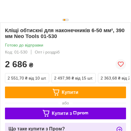
Кліщі обтискні для наконечників 6-50 мм², 390
мм Neo Tools 01-530
Готово до відправки
Код: 01-530
Опт і роздріб
2 686
₴
2 551,70 ₴
від 10 шт.
2 497,98 ₴
від 15 шт.
2 363,68 ₴
від 2
Купити
або
Купити з
Що таке купити з Пром?