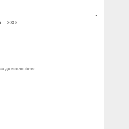
і — 200 ₴
за домовленістю