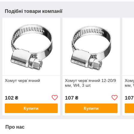
Подібні товари компанії
Хомут черв`ячний
Хомут черв`ячний 12-20/9
Хому
мм, W4, 3 шт.
мм, 
102
107
107
₴
₴
Купити
Купити
Про нас