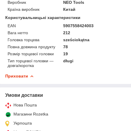
Виробник
NEO Tools
Країна виробник
Китай
Користувальницькі характеристики
EAN
5907558424003
Вага нетто
212
Головка торцева
sześciokątna
Повна довжина продукту
78
Розмір торцевої головки
19
Тип торцевої головки —
długi
довга/коротка
Приховати
Умови доставки
Нова Пошта
Магазини Rozetka
Укрпошта