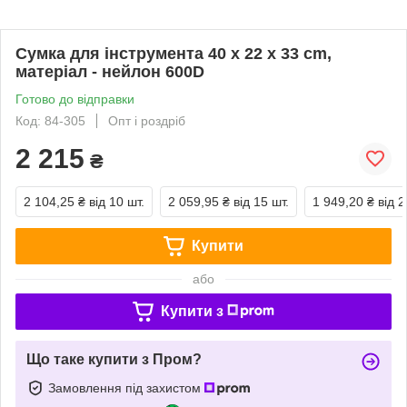
Сумка для інструмента 40 x 22 x 33 cm,
матеріал - нейлон 600D
Готово до відправки
Код: 84-305
Опт і роздріб
2 215
₴
2 104,25 ₴
від 10 шт.
2 059,95 ₴
від 15 шт.
1 949,20 ₴
від 2
Купити
або
Купити з
Що таке купити з Пром?
Замовлення під захистом