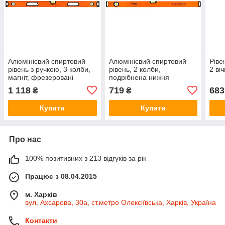
Алюмінієвий спиртовий
Алюмінієвий спиртовий
Ріве
рівень з ручкою, 3 колби,
рівень, 2 колби,
2 віч
магніт, фрезеровані
подрібнена нижня
вимірювальні поверхні,
поверхня, 80 см
1 118
719
683
₴
₴
100 см
Купити
Купити
Про нас
100% позитивних з 213 відгуків за рік
Працює з 08.04.2015
м. Харків
вул. Ахсарова, 30а, ст.метро Олексіївська, Харків, Україна
Контакти