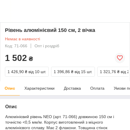
Рівень алюмінієвий 150 см, 2 вічка
Немає в наявності
Код: 71-066
Опт і роздріб
1 502
₴
1 426,90 ₴
від 10 шт.
1 396,86 ₴
від 15 шт.
1 321,76 ₴
від 2
Опис
Характеристики
Доставка
Оплата
Умови п
Опис
Алюмінієвий рівень NEO (арт. 71-066) довжиною 150 см і
точністю <0,5 мм/м. Корпус виготовлений з міцного
алюмінієвого сплаву. Має 2 флакони. Товщина стінок