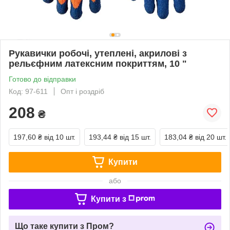
Рукавички робочі, утеплені, акрилові з
рельєфним латексним покриттям, 10 "
Готово до відправки
Код: 97-611
Опт і роздріб
208
₴
197,60 ₴
від 10 шт.
193,44 ₴
від 15 шт.
183,04 ₴
від 20 шт.
Купити
або
Купити з
Що таке купити з Пром?