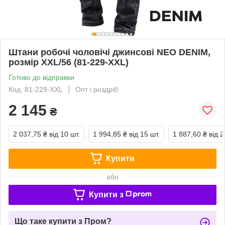
Штани робочі чоловічі джинсові NEO DENIM,
розмір XXL/56 (81-229-XXL)
Готово до відправки
Код: 81-229-XXL
Опт і роздріб
2 145
₴
2 037,75 ₴
від 10 шт.
1 994,85 ₴
від 15 шт.
1 887,60 ₴
від 2
Купити
або
Купити з
Що таке купити з Пром?