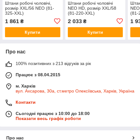
Штани робочі чоловічі,
Штани робочі чоловічі
Штан
розмір XXL/56 NEO (81-
NEO HD, pозмір XXL/58
NEO 
325-XXL)
(81-220-XXL)
(81-
1 861
2 033
1 9
₴
₴
Купити
Купити
Про нас
100% позитивних з 213 відгуків за рік
Працює з 08.04.2015
м. Харків
вул. Ахсарова, 30а, ст.метро Олексіївська, Харків, Україна
Контакти
Сьогодні працює з 10:00 до 18:00
Показати весь графік роботи
Про нас