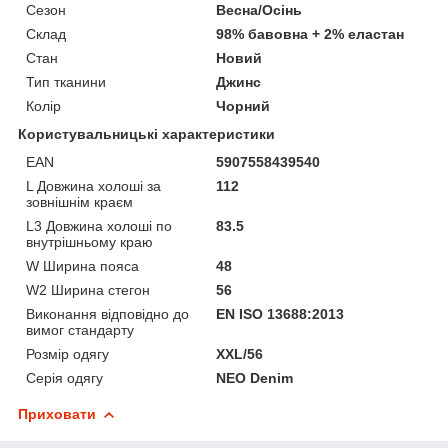
Сезон
Весна/Осінь
Склад
98% бавовна + 2% еластан
Стан
Новий
Тип тканини
Джинс
Колір
Чорний
Користувальницькі характеристики
EAN
5907558439540
L Довжина холоші за
112
зовнішнім краєм
L3 Довжина холоші по
83.5
внутрішньому краю
W Ширина пояса
48
W2 Ширина стегон
56
Виконання відповідно до
EN ISO 13688:2013
вимог стандарту
Розмір одягу
XXL/56
Серія одягу
NEO Denim
Приховати