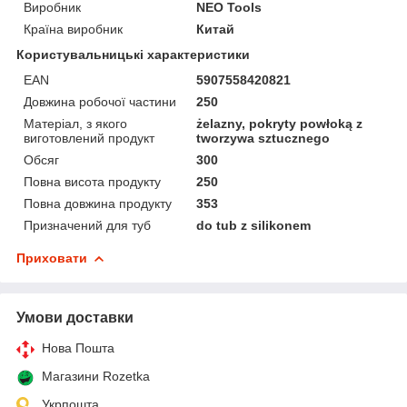
Виробник
NEO Tools
Країна виробник
Китай
Користувальницькі характеристики
EAN
5907558420821
Довжина робочої частини
250
Матеріал, з якого
żelazny, pokryty powłoką z
виготовлений продукт
tworzywa sztucznego
Обсяг
300
Повна висота продукту
250
Повна довжина продукту
353
Призначений для туб
do tub z silikonem
Приховати
Умови доставки
Нова Пошта
Магазини Rozetka
Укрпошта